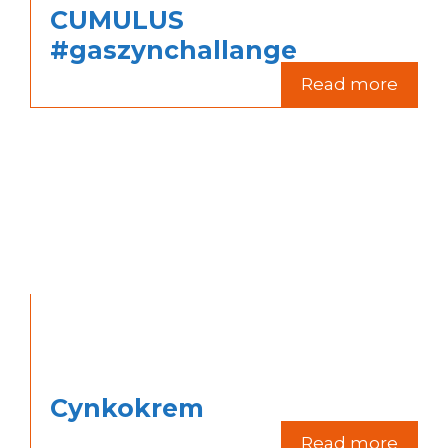
CUMULUS
#gaszynchallange
Read more
Cynkokrem
Read more