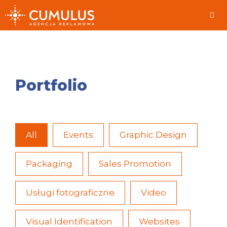
Skip
to
content
Me
Portfolio
All
Events
Graphic Design
Packaging
Sales Promotion
Usługi fotograficzne
Video
Visual Identification
Websites