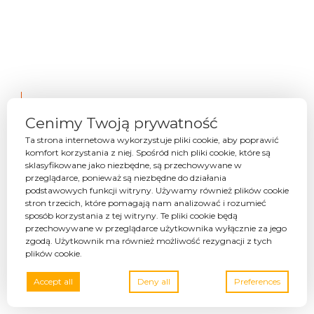
Cenimy Twoją prywatność
Ta strona internetowa wykorzystuje pliki cookie, aby poprawić
komfort korzystania z niej. Spośród nich pliki cookie, które są
Packaging design Calpro
sklasyfikowane jako niezbędne, są przechowywane w
yogurt
przeglądarce, ponieważ są niezbędne do działania
podstawowych funkcji witryny. Używamy również plików cookie
stron trzecich, które pomagają nam analizować i rozumieć
Read more
sposób korzystania z tej witryny. Te pliki cookie będą
przechowywane w przeglądarce użytkownika wyłącznie za jego
zgodą. Użytkownik ma również możliwość rezygnacji z tych
plików cookie.
Accept all
Deny all
Preferences