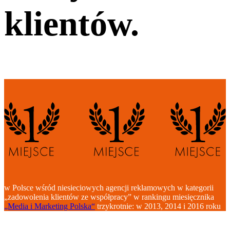
klientów.
w Polsce wśród niesieciowych agencji reklamowych w kategorii
„zadowolenia klientów ze współpracy” w rankingu miesięcznika
„Media i Marketing Polska“
trzykrotnie: w 2013, 2014 i 2016 roku