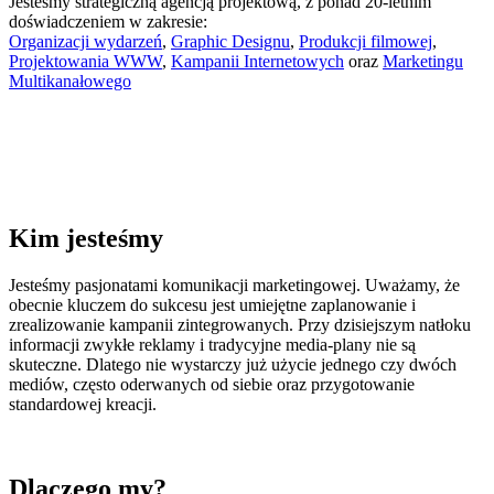
Jesteśmy strategiczną agencją projektową, z ponad 20-letnim
doświadczeniem w zakresie:
Organizacji wydarzeń
,
Graphic Designu
,
Produkcji filmowej
,
Projektowania WWW
,
Kampanii Internetowych
oraz
Marketingu
Multikanałowego
Kim jesteśmy
Jesteśmy pasjonatami komunikacji marketingowej. Uważamy, że
obecnie kluczem do sukcesu jest umiejętne zaplanowanie i
zrealizowanie kampanii zintegrowanych. Przy dzisiejszym natłoku
informacji zwykłe reklamy i tradycyjne media-plany nie są
skuteczne. Dlatego nie wystarczy już użycie jednego czy dwóch
mediów, często oderwanych od siebie oraz przygotowanie
standardowej kreacji.
Dlaczego my?