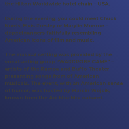
the Hilton Worldwide hotel chain – USA.
During the evening, you could meet Chuck
Norris, Elvis Presley or Marylin Monroe –
doppelgangers faithfully resembling
American icons of film and music.
The musical setting was provided by the
vocal-acting group “WARDROBE GAME” –
artists of the Rampa and Buffo Theater
presenting songs from of American
musicals. The event, with an American sense
of humor, was hosted by Marcin Wójcik,
known from the Ani Mru-Mru cabaret.