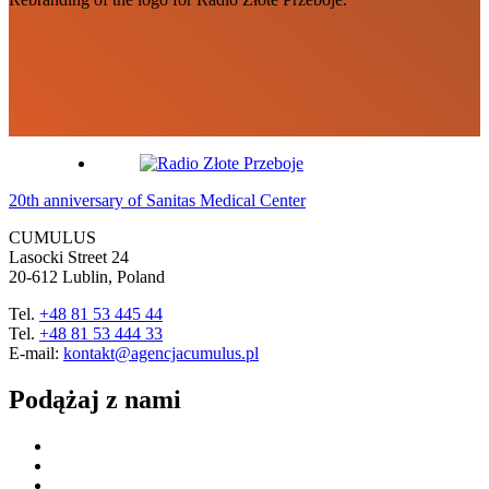
20th anniversary of Sanitas Medical Center
CUMULUS
Lasocki Street 24
20-612 Lublin, Poland
Tel.
+48 81 53 445 44
Tel.
+48 81 53 444 33
E-mail:
kontakt@agencjacumulus.pl
Podążaj z nami