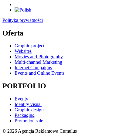
Polityka prywatności
Oferta
Graphic project
Websites
Movies and Photography
Multi-channel Marketing
Internet Campaigns
Events and Online Events
PORTFOLIO
Eventy
Identity visual
Graphic design
Packaging
Promotion sale
© 2026 Agencja Reklamowa Cumulus