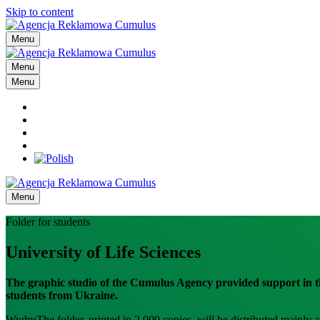
Skip to content
Menu
Menu
Menu
Menu
Folder for students
University of Life Sciences
The graphic studio of the Cumulus Agency provided support in the 
students from Ukraine.
WydruThe folder, printed in 2,000 copies, will be distributed mainly