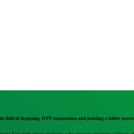
field of designing, DTP composition and printing a folder presenti
 among Kiev high school graduates, who are more and more willing to cho