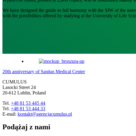
We have designed the guide in full harmony with the SIW of the univer
with the possibilities offered by studying at the University of Life Sci
20th anniversary of Sanitas Medical Center
CUMULUS
Lasocki Street 24
20-612 Lublin, Poland
Tel.
+48 81 53 445 44
Tel.
+48 81 53 444 33
E-mail:
kontakt@agencjacumulus.pl
Podążaj z nami