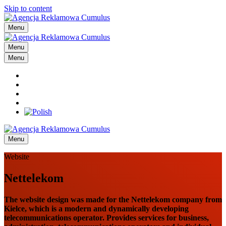
Skip to content
Menu
Menu
Menu
Menu
Website
Nettelekom
The website design was made for the Nettelekom company from
Kielce, which is a modern and dynamically developing
telecommunications operator. Provides services for business,