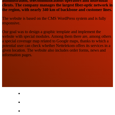
administration, telecommunications operators and individual
clients. The company manages the largest fiber-optic network in
the region, with nearly 340 km of backbone and customer lines.
The website is based on the CMS WordPress system and is fully
responsive.
Our goal was to design a graphic template and implement the
website with special modules. Among them there are, among others
a special coverage map related to Google maps, thanks to which a
potential user can check whether Nettelekom offers its services in a
given location. The website also includes order forms, news and
information pages.