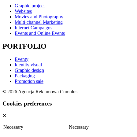
Graphic project
Websites
Movies and Photography
Multi-channel Marketing
Internet Campaigns
Events and Online Events
PORTFOLIO
Eventy
Identity visual
Graphic design
Packaging
Promotion sale
© 2026 Agencja Reklamowa Cumulus
Cookies preferences
✕
Necessary
Necessary