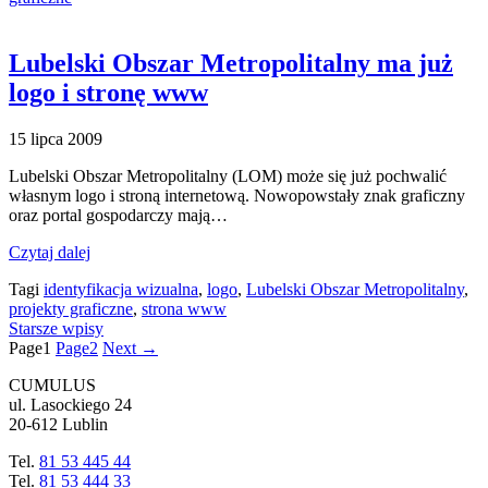
Lubelski Obszar Metropolitalny ma już
logo i stronę www
15 lipca 2009
Lubelski Obszar Metropolitalny (LOM) może się już pochwalić
własnym logo i stroną internetową. Nowopowstały znak graficzny
oraz portal gospodarczy mają…
Czytaj dalej
Tagi
identyfikacja wizualna
,
logo
,
Lubelski Obszar Metropolitalny
,
projekty graficzne
,
strona www
Starsze wpisy
Page
1
Page
2
Next
→
CUMULUS
ul. Lasockiego 24
20-612 Lublin
Tel.
81 53 445 44
Tel.
81 53 444 33