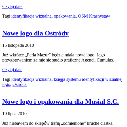
Czytaj dalej
Tagi
identyfikacja wizualna
,
opakowania
,
OSM Krasnystaw
Nowe logo dla Ostródy
15 listopada 2010
Już wkrótce „Perła Mazur” będzie miała nowe logo. Jego
przygotowaniem zajmie się studio graficzne Agencji Cumulus.
Czytaj dalej
Tagi
identyfikacja wizualna
,
księga systemu identyfikacji wizualnej
,
logo
,
Ostróda
Nowe logo i opakowania dla Musiał S.C.
19 lipca 2010
Już niebawem do sklepów trafią „odmienione” kruche ciastka