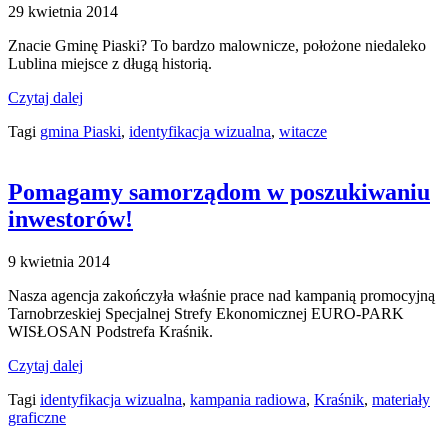
29 kwietnia 2014
Znacie Gminę Piaski? To bardzo malownicze, położone niedaleko
Lublina miejsce z długą historią.
Czytaj dalej
Tagi
gmina Piaski
,
identyfikacja wizualna
,
witacze
Pomagamy samorządom w poszukiwaniu
inwestorów!
9 kwietnia 2014
Nasza agencja zakończyła właśnie prace nad kampanią promocyjną
Tarnobrzeskiej Specjalnej Strefy Ekonomicznej EURO-PARK
WISŁOSAN Podstrefa Kraśnik.
Czytaj dalej
Tagi
identyfikacja wizualna
,
kampania radiowa
,
Kraśnik
,
materiały
graficzne