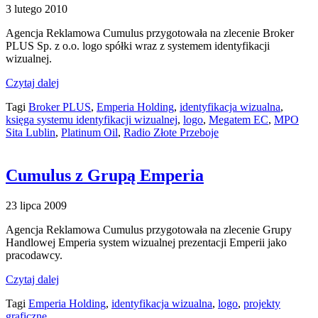
3 lutego 2010
Agencja Reklamowa Cumulus przygotowała na zlecenie Broker
PLUS Sp. z o.o. logo spółki wraz z systemem identyfikacji
wizualnej.
Czytaj dalej
Tagi
Broker PLUS
,
Emperia Holding
,
identyfikacja wizualna
,
księga systemu identyfikacji wizualnej
,
logo
,
Megatem EC
,
MPO
Sita Lublin
,
Platinum Oil
,
Radio Złote Przeboje
Cumulus z Grupą Emperia
23 lipca 2009
Agencja Reklamowa Cumulus przygotowała na zlecenie Grupy
Handlowej Emperia system wizualnej prezentacji Emperii jako
pracodawcy.
Czytaj dalej
Tagi
Emperia Holding
,
identyfikacja wizualna
,
logo
,
projekty
graficzne