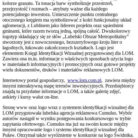
kolorze granatu. Ta tonacja barw symbolizuje przestrzeń,
przejrzystość i rozmach – atrybuty ważne dla każdego
potencjalnego inwestora. Umieszczenie punktu centralnego
otoczonego kręgiem ma symbolizować z kolei funkcjonalny układ
aglomeracji, z Lublinem jako liderem projektu oraz sąsiednimi
gminami, które razem tworzą jedną, spójną całość. Dwukolorowy
logotyp składający się ze słów „Lubelski Obszar Metropolitalny”
stworzony jest z nowoczesnego, bezszeryfowego kroju liter o
łagodnych, łukowato zakończonych kształtach. Logo jest
elementem Księgi Identyfikacji Wizualnej przygotowanej dla LOM.
Zawiera ona m.in. informacje o właściwych sposobach użycia logo
w materiałach informacyjnych i promocyjnych oraz gotowe projekty
wielu dokumentów, druków i materiałów reklamowych LOM.
Internetowy portal gospodarczy,
www.lom.com.pl
, zawiera między
innymi interaktywną mapę terenów inwestycyjnych. Przedsiębiorcy
znajdą tu przydatne informacje o LOM, a także galerię zdjęć,
ankiety i kursy walut on-line.
Stronę www oraz logo wraz z systemem identyfikacji wizualnej dla
LOM przygotowała lubelska agencja reklamowa Cumulus. Wybór
autorów nastąpił w wyniku postępowania konkursowego w trybie
zapytania ofertowego. Cumulus ma już na swoim koncie między
innymi opracowanie logo i systemu identyfikacji wizualnej dla
Puław. Otrzymał także wyróżnienie w konkursie na logo Świdnika.