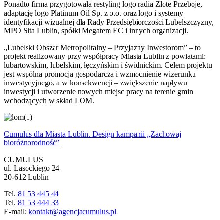
Ponadto firma przygotowała restyling logo radia Złote Przeboje,
adaptację logo Platinum Oil Sp. z o.o. oraz logo i systemy
identyfikacji wizualnej dla Rady Przedsiębiorczości Lubelszczyzny,
MPO Sita Lublin, spółki Megatem EC i innych organizacji.
„Lubelski Obszar Metropolitalny – Przyjazny Inwestorom” – to
projekt realizowany przy współpracy Miasta Lublin z powiatami:
lubartowskim, lubelskim, łęczyńskim i świdnickim. Celem projektu
jest wspólna promocja gospodarcza i wzmocnienie wizerunku
inwestycyjnego, a w konsekwencji – zwiększenie napływu
inwestycji i utworzenie nowych miejsc pracy na terenie gmin
wchodzących w skład LOM.
Cumulus dla Miasta Lublin. Design kampanii „Zachowaj
bioróżnorodność”
CUMULUS
ul. Lasockiego 24
20-612 Lublin
Tel.
81 53 445 44
Tel.
81 53 444 33
E-mail:
kontakt@agencjacumulus.pl