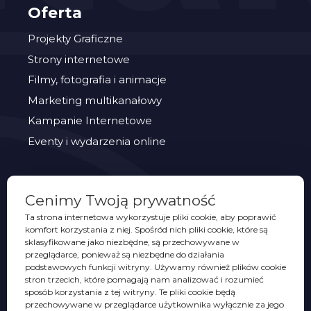
Oferta
Projekty Graficzne
Strony internetowe
Filmy, fotografia i animacje
Marketing multikanałowy
Kampanie Internetowe
Eventy i wydarzenia online
PORTFOLIO
Cenimy Twoją prywatność
Eventy
Ta strona internetowa wykorzystuje pliki cookie, aby poprawić
komfort korzystania z niej. Spośród nich pliki cookie, które są
Identyfikacje wizualne
sklasyfikowane jako niezbędne, są przechowywane w
Opakowania
przeglądarce, ponieważ są niezbędne do działania
podstawowych funkcji witryny. Używamy również plików cookie
Projekty graficzne
stron trzecich, które pomagają nam analizować i rozumieć
sposób korzystania z tej witryny. Te pliki cookie będą
Promocja sprzedaży
przechowywane w przeglądarce użytkownika wyłącznie za jego