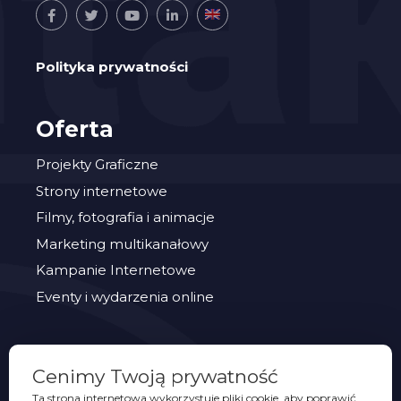
Polityka prywatności
Oferta
Projekty Graficzne
Strony internetowe
Filmy, fotografia i animacje
Marketing multikanałowy
Kampanie Internetowe
Eventy i wydarzenia online
PORTFOLIO
Cenimy Twoją prywatność
Eventy
Ta strona internetowa wykorzystuje pliki cookie, aby poprawić