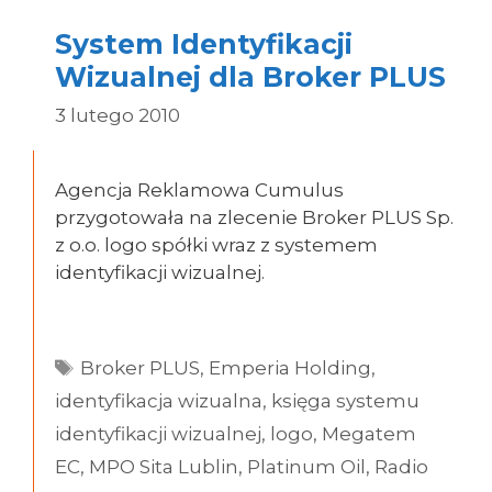
System Identyfikacji
Wizualnej dla Broker PLUS
3 lutego 2010
Agencja Reklamowa Cumulus
przygotowała na zlecenie Broker PLUS Sp.
z o.o. logo spółki wraz z systemem
identyfikacji wizualnej.
Tagi
Broker PLUS
,
Emperia Holding
,
identyfikacja wizualna
,
księga systemu
identyfikacji wizualnej
,
logo
,
Megatem
EC
,
MPO Sita Lublin
,
Platinum Oil
,
Radio