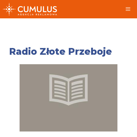
Przeskocz
do
treści
Me
Radio Złote Przeboje