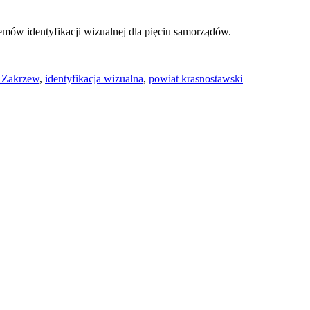
ów identyfikacji wizualnej dla pięciu samorządów.
 Zakrzew
,
identyfikacja wizualna
,
powiat krasnostawski