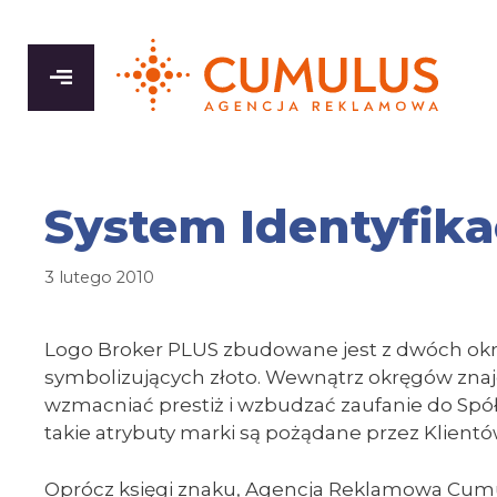
Przeskocz
do
treści
System Identyfika
3 lutego 2010
Logo Broker PLUS zbudowane jest z dwóch ok
symbolizujących złoto. Wewnątrz okręgów znajd
wzmacniać prestiż i wzbudzać zaufanie do Spółki
takie atrybuty marki są pożądane przez Klientó
Oprócz księgi znaku, Agencja Reklamowa Cumulu