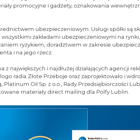
 materiały promocyjne i gadżety, oznakowania wewnę
 pośrednictwem ubezpieczeniowym. Usługi spółki są
z wszystkimi zakładami ubezpieczeniowymi na rynk
ądzaniem ryzykiem, doradztwem w zakresie ubezpiec
nta i na jego rzecz.
a z największych i najdłużej działających agencji r
ogo radia Złote Przeboje oraz zaprojektowało i wdroży
Platinum Oil Sp. z o.o., Rady Przedsiębiorczości Lu
wane materiały direct mailing dla Polfy Lublin.