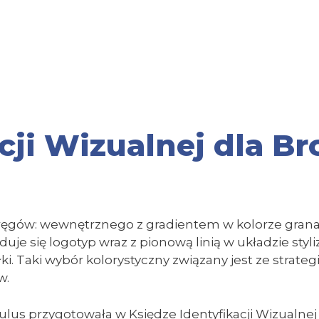
cji Wizualnej dla B
ręgów: wewnętrznego z gradientem w kolorze grana
uje się logotyp wraz z pionową linią w układzie sty
. Taki wybór kolorystyczny związany jest ze strateg
w.
s przygotowała w Księdze Identyfikacji Wizualnej ta