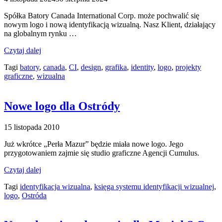
Spółka Batory Canada International Corp. może pochwalić się
nowym logo i nową identyfikacją wizualną. Nasz Klient, działający
na globalnym rynku …
Czytaj dalej
Tagi
batory
,
canada
,
CI
,
design
,
grafika
,
identity
,
logo
,
projekty
graficzne
,
wizualna
Nowe logo dla Ostródy
15 listopada 2010
Już wkrótce „Perła Mazur” będzie miała nowe logo. Jego
przygotowaniem zajmie się studio graficzne Agencji Cumulus.
Czytaj dalej
Tagi
identyfikacja wizualna
,
księga systemu identyfikacji wizualnej
,
logo
,
Ostróda