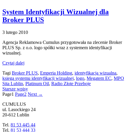
System Identyfikacji Wizualnej dla
Broker PLUS
3 lutego 2010
Agencja Reklamowa Cumulus przygotowała na zlecenie Broker
PLUS Sp. z o.o. logo spółki wraz z systemem identyfikacji
wizualnej.
Czytaj dalej
Tagi
Broker PLUS
,
Emperia Holding
,
identyfikacja wizualna
,
księga systemu identyfikacji wizualnej
,
logo
,
Megatem EC
,
MPO
Sita Lublin
,
Platinum Oil
,
Radio Złote Przeboje
Starsze wpisy
Page
1
Page
2
Next
→
CUMULUS
ul. Lasockiego 24
20-612 Lublin
Tel.
81 53 445 44
Tel.
81 53 444 33