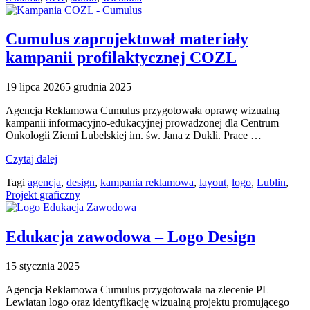
Cumulus zaprojektował materiały
kampanii profilaktycznej COZL
19 lipca 2026
5 grudnia 2025
Agencja Reklamowa Cumulus przygotowała oprawę wizualną
kampanii informacyjno-edukacyjnej prowadzonej dla Centrum
Onkologii Ziemi Lubelskiej im. św. Jana z Dukli. Prace …
Czytaj dalej
Tagi
agencja
,
design
,
kampania reklamowa
,
layout
,
logo
,
Lublin
,
Projekt graficzny
Edukacja zawodowa – Logo Design
15 stycznia 2025
Agencja Reklamowa Cumulus przygotowała na zlecenie PL
Lewiatan logo oraz identyfikację wizualną projektu promującego