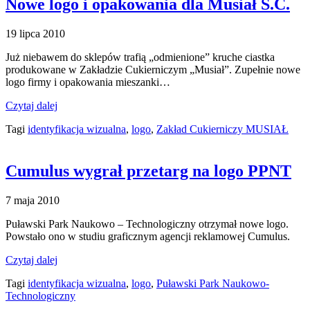
Nowe logo i opakowania dla Musiał S.C.
19 lipca 2010
Już niebawem do sklepów trafią „odmienione” kruche ciastka
produkowane w Zakładzie Cukierniczym „Musiał”. Zupełnie nowe
logo firmy i opakowania mieszanki…
Czytaj dalej
Tagi
identyfikacja wizualna
,
logo
,
Zakład Cukierniczy MUSIAŁ
Cumulus wygrał przetarg na logo PPNT
7 maja 2010
Puławski Park Naukowo – Technologiczny otrzymał nowe logo.
Powstało ono w studiu graficznym agencji reklamowej Cumulus.
Czytaj dalej
Tagi
identyfikacja wizualna
,
logo
,
Puławski Park Naukowo-
Technologiczny