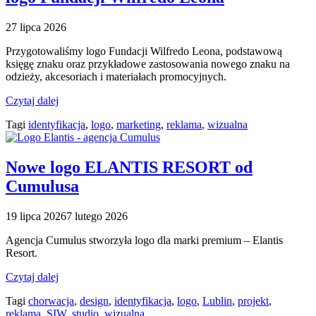
27 lipca 2026
Przygotowaliśmy logo Fundacji Wilfredo Leona, podstawową
księgę znaku oraz przykładowe zastosowania nowego znaku na
odzieży, akcesoriach i materiałach promocyjnych.
Czytaj dalej
Tagi
identyfikacja
,
logo
,
marketing
,
reklama
,
wizualna
Nowe logo ELANTIS RESORT od
Cumulusa
19 lipca 2026
7 lutego 2026
Agencja Cumulus stworzyła logo dla marki premium – Elantis
Resort.
Czytaj dalej
Tagi
chorwacja
,
design
,
identyfikacja
,
logo
,
Lublin
,
projekt
,
reklama
,
SIW
,
studio
,
wizualna