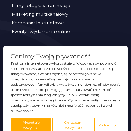
Filmy, fotografia i animacje
Marketing multikanałowy
Kampanie Internetowe
Eventy i wydarzenia online
PORTFOLIO
Cenimy Twoją prywatność
Eventy
Ta strona internetowa wykorzystuje pliki cookie, aby poprawić
komfort korzystania z niej. Spośród nich pliki cookie, które są
Identyfikacje wizualne
sklasyfikowane jako niezbędne, są przechowywane w
Opakowania
przeglądarce, ponieważ są niezbędne do działania
podstawowych funkcji witryny. Używamy również plików cookie
Projekty graficzne
stron trzecich, które pomagają nam analizować i rozumieć
sposób korzystania z tej witryny. Te pliki cookie będą
Promocja sprzedaży
przechowywane w przeglądarce użytkownika wyłącznie za jego
Strony WWW
zgodą. Użytkownik ma również możliwość rezygnacji z tych
plików cookie.
Wideo
Akceptuję
Odrzucam
Preferencje
wszystkie
wszystkie