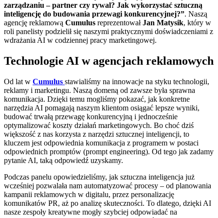
zarządzaniu – partner czy rywal? Jak wykorzystać sztuczną
inteligencję do budowania przewagi konkurencyjnej?”
. Naszą
agencję reklamową
Cumulus
reprezentował
Jan Matysik
, który w
roli panelisty podzielił się naszymi praktycznymi doświadczeniami z
wdrażania AI w codziennej pracy marketingowej.
Technologie AI w agencjach reklamowych
Od lat w
Cumulus
stawialiśmy na innowacje na styku technologii,
reklamy i marketingu. Naszą domeną od zawsze była sprawna
komunikacja. Dzięki temu mogliśmy pokazać, jak konkretne
narzędzia AI pomagają naszym klientom osiągać lepsze wyniki,
budować trwałą przewagę konkurencyjną i jednocześnie
optymalizować koszty działań marketingowych. Bo choć dziś
większość z nas korzysta z narzędzi sztucznej inteligencji, to
kluczem jest odpowiednia komunikacja z programem w postaci
odpowiednich promptów (prompt engineering). Od tego jak zadamy
pytanie AI, taką odpowiedź uzyskamy.
Podczas panelu opowiedzieliśmy, jak sztuczna inteligencja już
wcześniej pozwalała nam automatyzować procesy – od planowania
kampanii reklamowych w digitalu, przez personalizację
komunikatów PR, aż po analizę skuteczności. To dlatego, dzięki AI
nasze zespoły kreatywne mogły szybciej odpowiadać na