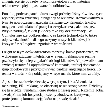
zmieniające się potrzeby rynku i przygotowywać materiały
reklamowe lepiej dopasowane do odbiorców.
Ponadto, podczas panelu dużo uwagi poświęciliśmy również etyce
wykorzystania sztucznej inteligencji w reklamie. Rozmawialiśmy o
tym, że nowoczesne narzędzia graficzne czy generator tekstów
mogą znacznie ułatwiać pracę i oszczędzać czas, ale niosą też
ryzyko nadużyć, takich jak deep fake czy dezinformacja. W
Cumulus zawsze podkreślaliśmy, że każda technologia to także
odpowiedzialność – dlatego uczymy naszych klientów, jak
korzystać z AI mądrze i zgodnie z wartościami.
Dzięki naszym doświadczeniom możemy śmiało powiedzieć, że
wdrożenie sztucznej inteligencji w agencji reklamowej realnie
przełożyło się na lepszą jakość obsługi klientów. AI pozwoliło nam
szybciej testować i optymalizować kampanie, trafniej docierać do
grup docelowych i przygotowywać bardziej angażujące treści. To
realna wartość, którą oddajemy w ręce marek, które nam zaufały.
A jeśli chcesz dowiedzieć się więcej o tym, jak #AI zmienia
marketing, PR i reklamę, to obserwuj naszą stronę www. Dzielimy
się tu wiedzą, trendami i case studies z naszej pracy. Razem z Tobą,
Twoją Firmą lub Instytucją możemy zbudować kreatywną i
profesjonalną komunikację, która naprawdę działa!
Zapraszamy!