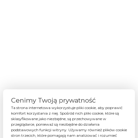
Oferta
Projekty Graficzne
Strony internetowe
Filmy, fotografia i animacje
Marketing multikanałowy
Kampanie Internetowe
Eventy i wydarzenia online
PORTFOLIO
Cenimy Twoją prywatność
Eventy
Ta strona internetowa wykorzystuje pliki cookie, aby poprawić
komfort korzystania z niej. Spośród nich pliki cookie, które są
Identyfikacje wizualne
sklasyfikowane jako niezbędne, są przechowywane w
Opakowania
przeglądarce, ponieważ są niezbędne do działania
podstawowych funkcji witryny. Używamy również plików cookie
Projekty graficzne
stron trzecich, które pomagają nam analizować i rozumieć