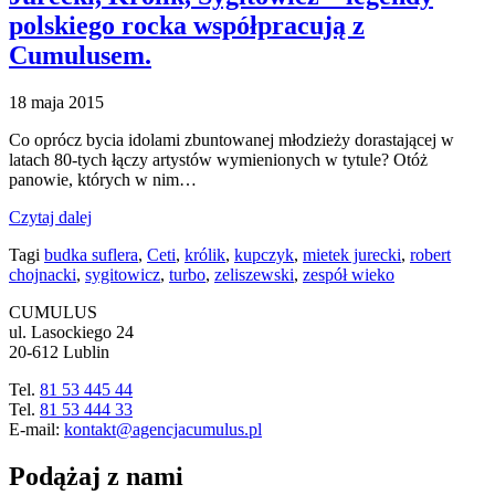
polskiego rocka współpracują z
Cumulusem.
18 maja 2015
Co oprócz bycia idolami zbuntowanej młodzieży dorastającej w
latach 80-tych łączy artystów wymienionych w tytule? Otóż
panowie, których w nim…
Czytaj dalej
Tagi
budka suflera
,
Ceti
,
królik
,
kupczyk
,
mietek jurecki
,
robert
chojnacki
,
sygitowicz
,
turbo
,
zeliszewski
,
zespół wieko
CUMULUS
ul. Lasockiego 24
20-612 Lublin
Tel.
81 53 445 44
Tel.
81 53 444 33
E-mail:
kontakt@agencjacumulus.pl
Podążaj z nami