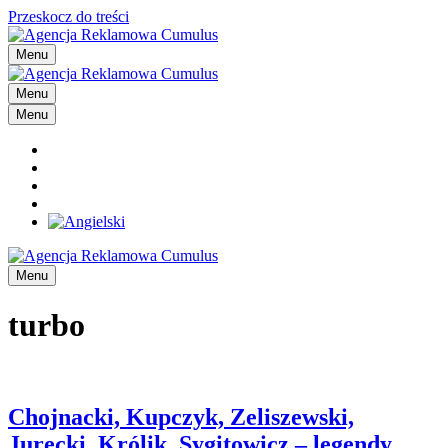
Przeskocz do treści
Menu
Menu
Menu
Menu
turbo
Chojnacki, Kupczyk, Zeliszewski,
Jurecki, Królik, Sygitowicz – legendy