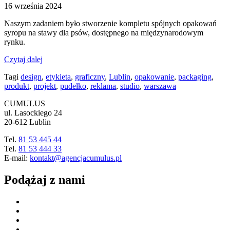
16 września 2024
Naszym zadaniem było stworzenie kompletu spójnych opakowań
syropu na stawy dla psów, dostępnego na międzynarodowym
rynku.
Czytaj dalej
Tagi
design
,
etykieta
,
graficzny
,
Lublin
,
opakowanie
,
packaging
,
produkt
,
projekt
,
pudełko
,
reklama
,
studio
,
warszawa
CUMULUS
ul. Lasockiego 24
20-612 Lublin
Tel.
81 53 445 44
Tel.
81 53 444 33
E-mail:
kontakt@agencjacumulus.pl
Podążaj z nami