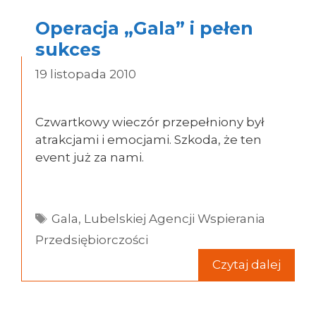
Operacja „Gala” i pełen
sukces
19 listopada 2010
Czwartkowy wieczór przepełniony był
atrakcjami i emocjami. Szkoda, że ten
event już za nami.
Tagi
Gala
,
Lubelskiej Agencji Wspierania
Przedsiębiorczości
Czytaj dalej