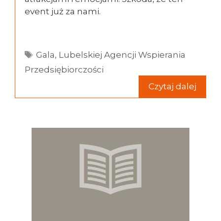
event już za nami.
Tagi
Gala
,
Lubelskiej Agencji Wspierania
Przedsiębiorczości
Czytaj dalej