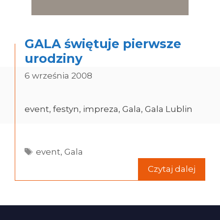
GALA świętuje pierwsze
urodziny
6 września 2008
event, festyn, impreza, Gala, Gala Lublin
Tagi
event
,
Gala
Czytaj dalej