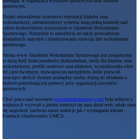
pomagać w organizacji wydarzeń sportowych oraz klubom
sportowym.
Dzięki autorskiemu systemowi rejestracji klubów oraz
wolontariuszy, administratorzy systemu mają pełną kontrolę nad
całym środowiskiem zrzeszonym w Akademii Wolontariatu
Sportowego. Narzędzie to umożliwia im także prowadzenie
dokładnych statystyk i monitorowanie rozwoju idei wolontariatu
sportowego.
Strona www Akademii Wolontariatu Sportowego jest zaopatrzona
w dużą ilość funkcjonalności (kalendarium, strefa dla klubów oraz
wolontariuszy, profile osobowe oraz klubowe, wyszukiwarka ofert
itd.) jest świetnym, rozwojowym narzędziem, które pozwoli
znacząco skrócić dystans pomiędzy osobą chętną do działania a
klubem potrzebującym pomocy przy organizacji zawodów
sportowych.
Choć praca nad serwisem
wolontariatsportowy.com
była jednym z
większych wyzwań z jakimi zmierzył się nasz dział web, udało nam
się zaspokoić zarówno nasze ambicje jak i wymagania klienta –
Fundacji Absolwentów UMCS.