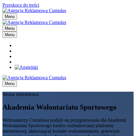
Przeskocz do treści
Menu
Menu
Menu
Menu
Strona internetowa
Akademia Wolontariatu Sportowego
Webmasterzy Cumulusa podjęli się przygotowania dla Akademii
Wolontariatu Sportowego bardzo rozbudowanej platformy
internetowej, ułatwiającej kontakt wolontariuszom, gotowym