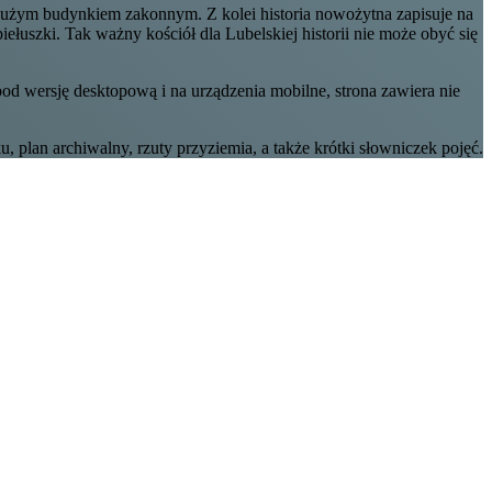
iedużym budynkiem zakonnym. Z kolei historia nowożytna zapisuje na
łuszki. Tak ważny kościół dla Lubelskiej historii nie może obyć się
pod wersję desktopową i na urządzenia mobilne, strona zawiera nie
plan archiwalny, rzuty przyziemia, a także krótki słowniczek pojęć.