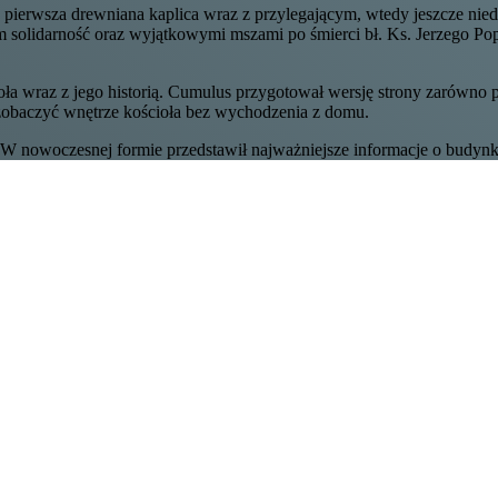
ała pierwsza drewniana kaplica wraz z przylegającym, wtedy jeszcze n
solidarność oraz wyjątkowymi mszami po śmierci bł. Ks. Jerzego Popie
ioła wraz z jego historią. Cumulus przygotował wersję strony zarówno 
a zobaczyć wnętrze kościoła bez wychodzenia z domu.
W nowoczesnej formie przedstawił najważniejsze informacje o budynku, 