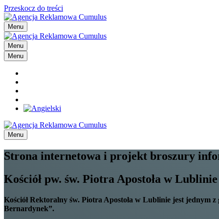
Przeskocz do treści
Menu
Menu
Menu
Menu
Strona internetowa i projekt broszury inf
Kościół pw. św. Piotra Apostoła w Lublinie
Kościół Rektoralny św. Piotra Apostoła w Lublinie jest jednym z
Bernardynek”.