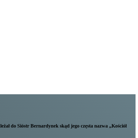
leżał do Sióstr Bernardynek skąd jego częsta nazwa „Kościół