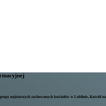
ormacyjnej
 grupy najstarszych zachowanych kościołów w Lublinie, Kościół na