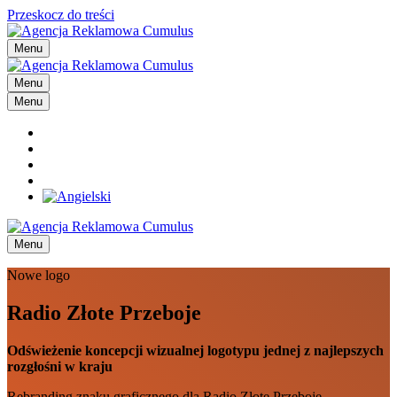
Przeskocz do treści
Menu
Menu
Menu
Menu
Nowe logo
Radio Złote Przeboje
Odświeżenie koncepcji wizualnej logotypu jednej z najlepszych
rozgłośni w kraju
Rebranding znaku graficznego dla Radio Złote Przeboje.