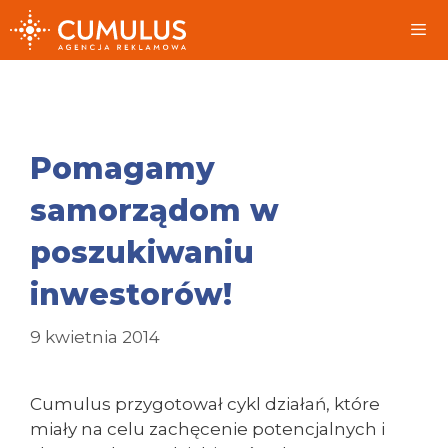
Przeskocz
do
treści
Me
Pomagamy
samorządom w
poszukiwaniu
inwestorów!
9 kwietnia 2014
Cumulus przygotował cykl działań, które
miały na celu zachęcenie potencjalnych i