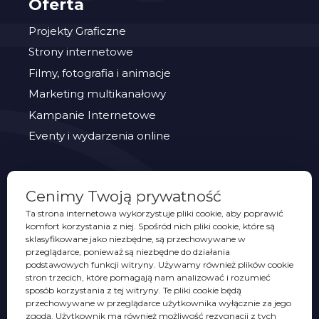
Oferta
Projekty Graficzne
Strony internetowe
Filmy, fotografia i animacje
Marketing multikanałowy
Kampanie Internetowe
Eventy i wydarzenia online
PORTFOLIO
Cenimy Twoją prywatność
Eventy
Ta strona internetowa wykorzystuje pliki cookie, aby poprawić
komfort korzystania z niej. Spośród nich pliki cookie, które są
Identyfikacje wizualne
sklasyfikowane jako niezbędne, są przechowywane w
Opakowania
przeglądarce, ponieważ są niezbędne do działania
podstawowych funkcji witryny. Używamy również plików cookie
Projekty graficzne
stron trzecich, które pomagają nam analizować i rozumieć
sposób korzystania z tej witryny. Te pliki cookie będą
Promocja sprzedaży
przechowywane w przeglądarce użytkownika wyłącznie za jego
Strony WWW
zgodą. Użytkownik ma również możliwość rezygnacji z tych