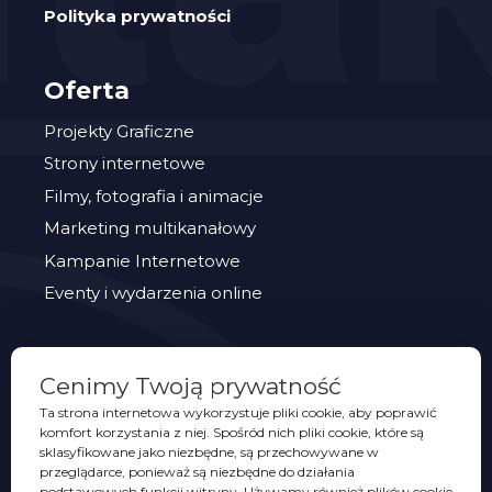
Polityka prywatności
Oferta
Projekty Graficzne
Strony internetowe
Filmy, fotografia i animacje
Marketing multikanałowy
Kampanie Internetowe
Eventy i wydarzenia online
PORTFOLIO
Cenimy Twoją prywatność
Eventy
Ta strona internetowa wykorzystuje pliki cookie, aby poprawić
komfort korzystania z niej. Spośród nich pliki cookie, które są
Identyfikacje wizualne
sklasyfikowane jako niezbędne, są przechowywane w
Opakowania
przeglądarce, ponieważ są niezbędne do działania
podstawowych funkcji witryny. Używamy również plików cookie