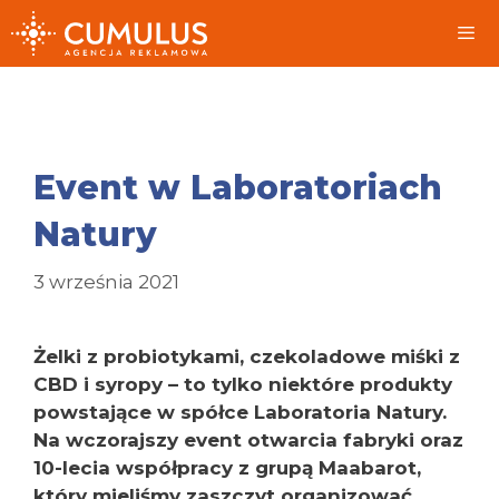
Przeskocz
do
treści
Me
Event w Laboratoriach
Natury
3 września 2021
Żelki z probiotykami, czekoladowe miśki z
CBD i syropy – to tylko niektóre produkty
powstające w spółce Laboratoria Natury.
Na wczorajszy event otwarcia fabryki oraz
10-lecia współpracy z grupą Maabarot,
który mieliśmy zaszczyt organizować,