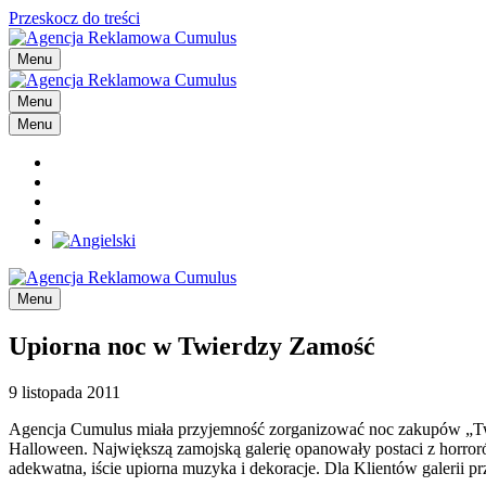
Przeskocz do treści
Menu
Menu
Menu
Menu
Upiorna noc w Twierdzy Zamość
9 listopada 2011
Agencja Cumulus miała przyjemność zorganizować noc zakupów „Twie
Halloween. Największą zamojską galerię opanowały postaci z horroró
adekwatna, iście upiorna muzyka i dekoracje. Dla Klientów galerii p