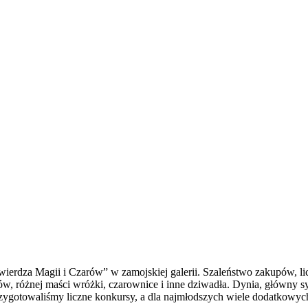
rdza Magii i Czarów” w zamojskiej galerii. Szaleństwo zakupów, lic
w, różnej maści wróżki, czarownice i inne dziwadła. Dynia, główny s
rzygotowaliśmy liczne konkursy, a dla najmłodszych wiele dodatkowych 