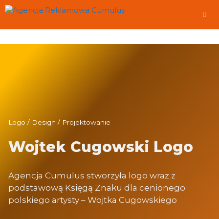
Przeskocz
do
treści
Me
Logo / Design / Projektowanie
Wojtek Cugowski Logo
Agencja Cumulus stworzyła logo wraz z
podstawową Księgą Znaku dla cenionego
polskiego artysty – Wojtka Cugowskiego