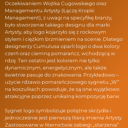
Oczekiwaniem Wojtka Cugowskiego oraz
Managementu Artysty (Łączę Kropki
Management), z uwagi na specyfikę branży,
było stworzenie takiego designu dla marki
Artysty, aby logo kojarzyło się z rockowym
stylem i ciężkim brzmieniem na scenie. Dlatego
designerzy Cumulusa oparli logo o dwa kolory:
czerń oraz ciemną pomarańcz, wchodzącą w
rdzę. Ten ostatni jest kolorem nie tylko
dynamicznym, energetycznym, ale także
świetnie pasuje do znakowania. Przykładowo –
użycie rdzawo-pomarańczowego sygnetu „W”
na koszulkach powoduje, że są one wyjątkowo
atrakcyjne poprzez unikalną kompozycję barw.
Sygnet logo symbolizuje potężne skrzydła i
jednocześnie jest pierwszą literą imienia Artysty.
Zastosowane w liternictwie zabiegi „starzenia”