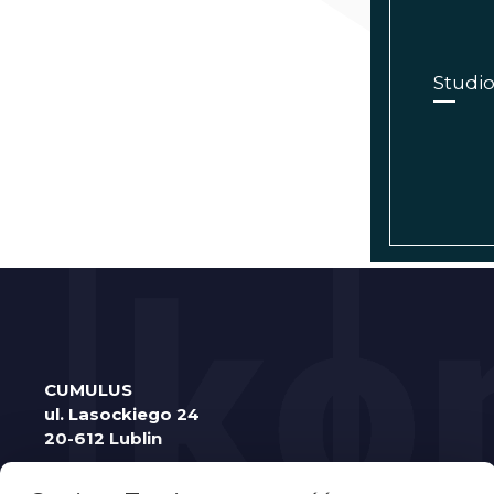
Studi
CUMULUS
ul. Lasockiego 24
20-612 Lublin
Tel.
81 53 445 44