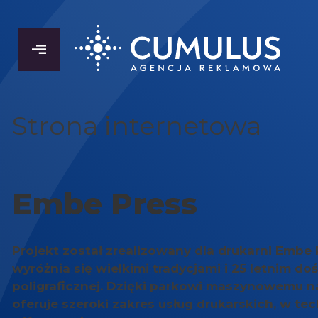
Przeskocz
do
treści
Strona internetowa
Embe Press
Projekt został zrealizowany dla drukarni Embe P
wyróżnia się wielkimi tradycjami i 25 letnim 
poligraficznej. Dzięki parkowi maszynowemu na
oferuje szeroki zakres usług drukarskich, w tec