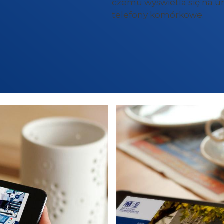
czemu wyświetla się na ur
telefony komórkowe.