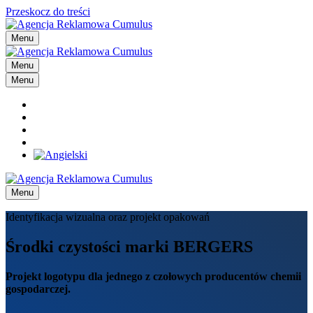
Przeskocz do treści
Menu
Menu
Menu
Menu
Identyfikacja wizualna oraz projekt opakowań
Środki czystości marki BERGERS
Projekt logotypu dla jednego z czołowych producentów chemii
gospodarczej.