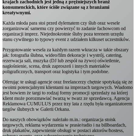
krajach zachodnich jest jedną z prężniejszych branż
konsumenckich, które ściśle związane są z branżami
kreatywnymi.
Każda młoda para stoi przed dylematem czy ślub oraz wesele
zorganizować samemu czy powierzyć to zadanie fachowcom od
organizacji imprez. Niejednokrotnie śluby poza terenem urzędu
stanu cywilnego to typowy event z udziałem kilkuset uczestników.
Przygotowanie wesela za każdym razem wkracza w takie obszary
jak: fotografia ślubna, wideo/film dekoracje i wystrój, catering,
rezerwacja sali, muzyka (DJ lub zespół na żywo) oświetlenie,
nagłośnienie, scena, druk zaproszeń i innych materiałów
poligraficznych, transport oraz logistyka i tym podobne.
Oferując te usługi agencje oraz freelancerzy chętnie spotykają się ze
swoimi potencjalnymi klientami na imprezach targowych. Wiadomo
jest bowiem że targi to rodzaj formy promocji sprzedaży na której
klient może porozmawiać twarzą w twarz ze sprzedawcą. Agencja
Reklamowa CUMULUS przez trzy lata z rzędu była organizatorem
targów ślubnych w Galerii Orkana.
Do naszych obowiązków należało m.in.: organizacja stoisk
targowych, reklama wydarzenia w prasie/radio i na billboardach,
druk plakatów, zapewnienie obsługi w postaci aktorów/hostess,
ochrona eventu, oraz zabezpieczenie techniczne.