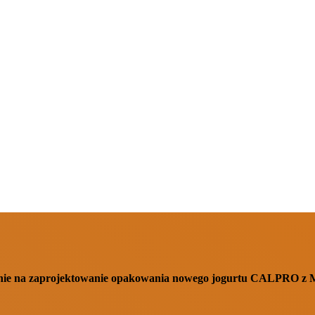
cenie na zaprojektowanie opakowania nowego jogurtu CALPRO z M