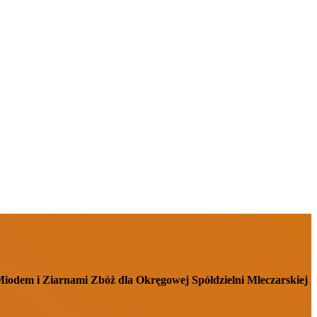
iodem i Ziarnami Zbóż dla Okręgowej Spółdzielni Mleczarskiej