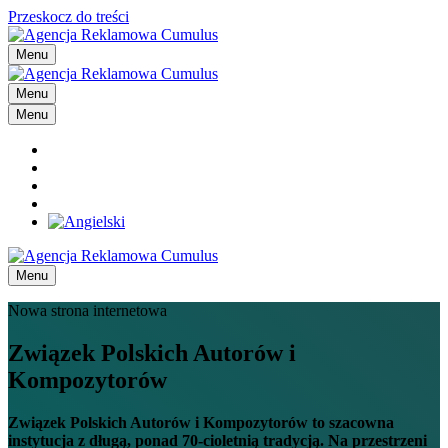
Przeskocz do treści
Menu
Menu
Menu
Menu
Nowa strona internetowa
Związek Polskich Autorów i
Kompozytorów
Związek Polskich Autorów i Kompozytorów to szacowna
instytucja z długą, ponad 70-cioletnią tradycją. Na przestrzeni