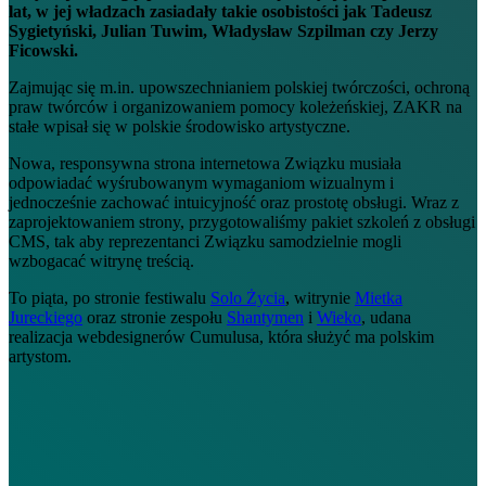
lat, w jej władzach zasiadały takie osobistości jak Tadeusz
Sygietyński, Julian Tuwim, Władysław Szpilman czy Jerzy
Ficowski.
Zajmując się m.in. upowszechnianiem polskiej twórczości, ochroną
praw twórców i organizowaniem pomocy koleżeńskiej, ZAKR na
stałe wpisał się w polskie środowisko artystyczne.
Nowa, responsywna strona internetowa Związku musiała
odpowiadać wyśrubowanym wymaganiom wizualnym i
jednocześnie zachować intuicyjność oraz prostotę obsługi. Wraz z
zaprojektowaniem strony, przygotowaliśmy pakiet szkoleń z obsługi
CMS, tak aby reprezentanci Związku samodzielnie mogli
wzbogacać witrynę treścią.
To piąta, po stronie festiwalu
Solo Życia
, witrynie
Mietka
Jureckiego
oraz stronie zespołu
Shantymen
i
Wieko
, udana
realizacja webdesignerów Cumulusa, która służyć ma polskim
artystom.