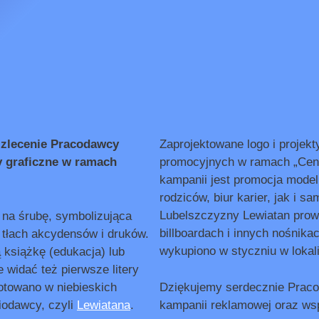
zlecenie Pracodawcy
Zaprojektowane logo i projek
y graficzne w ramach
promocyjnych w ramach „Cent
kampanii jest promocja mode
rodziców, biur karier, jak i
Lubelszczyzny Lewiatan prowad
 na śrubę, symbolizująca
billboardach i innych nośnika
w tłach akcydensów i druków.
wykupiono w styczniu w lokal
 książkę (edukacja) lub
e widać też pierwsze litery
otowano w niebieskich
Dziękujemy serdecznie Praco
niodawcy, czyli
Lewiatana
.
kampanii reklamowej oraz wspó