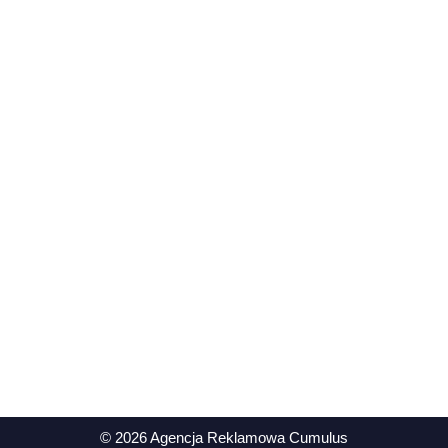
Oferta
Projekty Graficzne
Strony internetowe
Filmy, fotografia i animacje
Marketing multikanałowy
Kampanie Internetowe
Eventy i wydarzenia online
© 2026 Agencja Reklamowa Cumulus