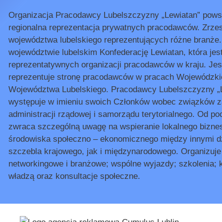
Organizacja Pracodawcy Lubelszczyzny „Lewiatan” powst
regionalna reprezentacja prywatnych pracodawców. Zrze
województwa lubelskiego reprezentujących różne branże
województwie lubelskim Konfederację Lewiatan, która jes
reprezentatywnych organizacji pracodawców w kraju. Je
reprezentuje stronę pracodawców w pracach Wojewódzki
Województwa Lubelskiego. Pracodawcy Lubelszczyzny „Le
występuje w imieniu swoich Członków wobec związków 
administracji rządowej i samorządu terytorialnego. Od po
zwraca szczególną uwagę na wspieranie lokalnego bizne
środowiska społeczno – ekonomicznego między innymi dzi
szczebla krajowego, jak i międzynarodowego. Organizuje 
networkingowe i branżowe; wspólne wyjazdy; szkolenia; k
władzą oraz konsultacje społeczne.