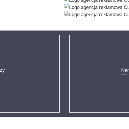
rzy
Nam