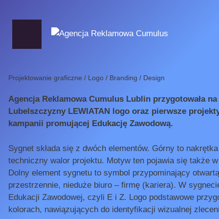
Przeskocz
do
treści
Projektowanie graficzne / Logo / Branding / Design
Agencja Reklamowa Cumulus Lublin przygotowała na 
Lubelszczyzny LEWIATAN logo oraz pierwsze projekt
kampanii promującej Edukację Zawodową.
Sygnet składa się z dwóch elementów. Górny to nakrętka
techniczny walor projektu. Motyw ten pojawia się także 
Dolny element sygnetu to symbol przypominający otwartą
przestrzennie, nieduże biuro – firmę (kariera). W sygneci
Edukacji Zawodowej, czyli E i Z. Logo podstawowe przyg
kolorach, nawiązujących do identyfikacji wizualnej zlece