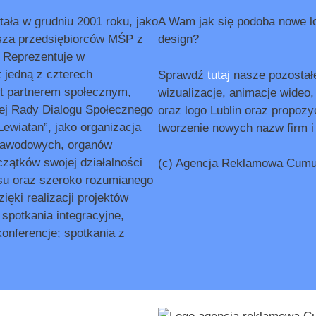
ała w grudniu 2001 roku, jako
A Wam jak się podoba nowe log
sza przedsiębiorców MŚP z
design?
. Reprezentuje w
t jedną z czterech
Sprawdź
tutaj
nasze pozostałe
st partnerem społecznym,
wizualizacje, animacje wideo,
ej Rady Dialogu Społecznego
oraz logo Lublin oraz propozyc
wiatan”, jako organizacja
tworzenie nowych nazw firm i
zawodowych, organów
czątków swojej działalności
(c) Agencja Reklamowa Cumul
su oraz szeroko rozumianego
ęki realizacji projektów
spotkania integracyjne,
onferencje; spotkania z