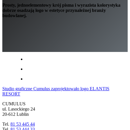
Prosty, jednoelementowy krój pisma i wyrazista kolorystyka
dobrze osadzają logo w estetyce przynależnej branży
budowlanej.
Studio graficzne Cumulus zaprojektowało logo ELANTIS
RESORT
CUMULUS
ul. Lasockiego 24
20-612 Lublin
Tel.
81 53 445 44
Tel.
81 53 444 33