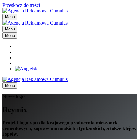
Przeskocz do treści
Menu
Menu
Menu
Menu
Nowe logo
Reymix
Projekt logotypu dla krajowego producenta mieszanek
cementowych, zapraw murarskich i tynkarskich, a także klejów
i spoiw.