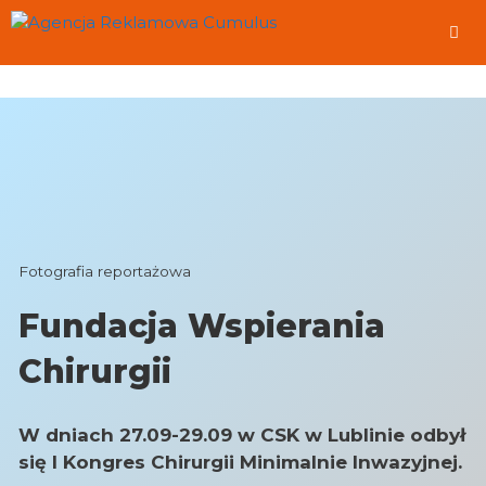
Przeskocz
do
treści
Me
Fotografia reportażowa
Fundacja Wspierania
Chirurgii
W dniach 27.09-29.09 w CSK w Lublinie odbył
się I Kongres Chirurgii Minimalnie Inwazyjnej.