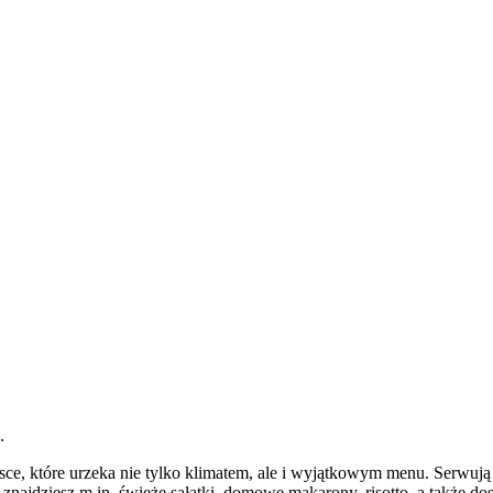
.
sce, które urzeka nie tylko klimatem, ale i wyjątkowym menu. Serwuj
 znajdziesz m.in. świeże sałatki, domowe makarony, risotto, a także 