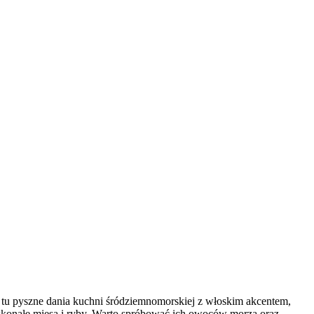
ą tu pyszne dania kuchni śródziemnomorskiej z włoskim akcentem,
doskonałe mięsa i ryby. Warto spróbować ich owoców morza oraz