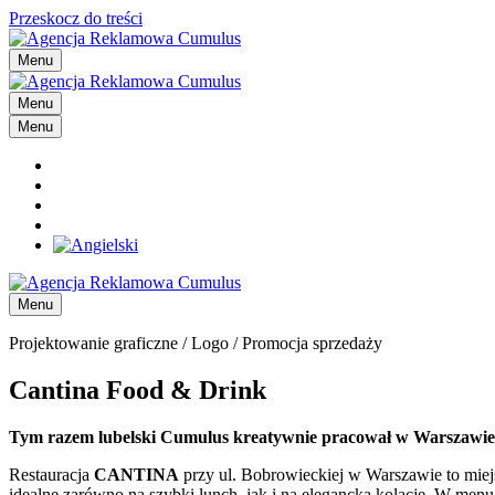
Przeskocz do treści
Menu
Menu
Menu
Menu
Projektowanie graficzne / Logo / Promocja sprzedaży
Cantina Food & Drink
Tym razem lubelski Cumulus kreatywnie pracował w Warszawie
Restauracja
CANTINA
przy ul. Bobrowieckiej w Warszawie to miej
idealne zarówno na szybki lunch, jak i na elegancką kolację. W menu