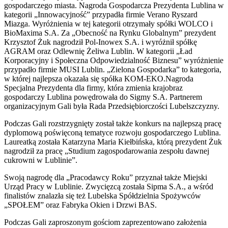
gospodarczego miasta. Nagroda Gospodarcza Prezydenta Lublina w
kategorii „Innowacyjność” przypadła firmie Verano Ryszard
Miazga. Wyróżnienia w tej kategorii otrzymały spółki WOLCO i
BioMaxima S.A. Za „Obecność na Rynku Globalnym” prezydent
Krzysztof Żuk nagrodził Pol-Inowex S.A. i wyróżnił spółkę
AGRAM oraz Odlewnię Żeliwa Lublin. W kategorii „Ład
Korporacyjny i Społeczna Odpowiedzialność Biznesu” wyróżnienie
przypadło firmie MUSI Lublin. „Zielona Gospodarka” to kategoria,
w której najlepsza okazała się spółka KOM-EKO.Nagroda
Specjalna Prezydenta dla firmy, która zmienia krajobraz
gospodarczy Lublina powędrowała do Sigmy S.A. Partnerem
organizacyjnym Gali była Rada Przedsiębiorczości Lubelszczyzny.
Podczas Gali rozstrzygnięty został także konkurs na najlepszą pracę
dyplomową poświęconą tematyce rozwoju gospodarczego Lublina.
Laureatką została Katarzyna Maria Kiełbińska, którą prezydent Żuk
nagrodził za pracę „Studium zagospodarowania zespołu dawnej
cukrowni w Lublinie”.
Swoją nagrodę dla „Pracodawcy Roku” przyznał także Miejski
Urząd Pracy w Lublinie. Zwycięzcą została Sipma S.A., a wśród
finalistów znalazła się też Lubelska Spółdzielnia Spożywców
„SPOŁEM” oraz Fabryka Okien i Drzwi BAS.
Podczas Gali zaproszonym gościom zaprezentowano założenia