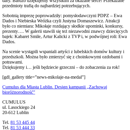
dary. Bardzo dziękujemy wszystkim za okazane serce! Przekazane
przedmioty trafią do najbardziej potrzebujących.
Sobotnią imprezę poprowadziły: pomysłodawczyni PDPZ – Ewa
Dados i Niebieska Wróżka czyli Justyna Domaszewicz. Atrakcji
było co niemiara: Mikołaje rozdający słodkie upominki, konkursy,
prezenty…. W galerii stawili się też niezawodni znawcy dziecięcych
bajek: Kabaret Smile, Artur Kalicki z TVP i, w podwójnej roli: Ewa
Dados.
Na scenie wystąpili wspaniali artyści z lubelskich domów kultury i
przedszkoli. Można było zmierzyć się z choinkowymi ozdobami i
potrawami.
Dziękujemy i… jeśli będziecie grzeczni – do zobaczenia za rok!
[gdl_gallery title=”news-mikolaje-na-medal”]
Cumulus dla Miasta Lublin. Design kampanii „Zachowaj
bioróżnorodność”
CUMULUS
ul. Lasockiego 24
20-612 Lublin
Tel.
81 53 445 44
Tel.
81 53 444 33