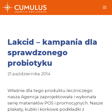
Przeskocz
do
treści
Me
Lakcid – kampania dla
sprawdzonego
probiotyku
21 października 2014
Właśnie dla tego produktu leczniczego
nasza Agencja zaprojektowała i wykonała
serię materiałów POS i promocyjnych. Nasze
plakaty, kubki i korkowe podkładki z