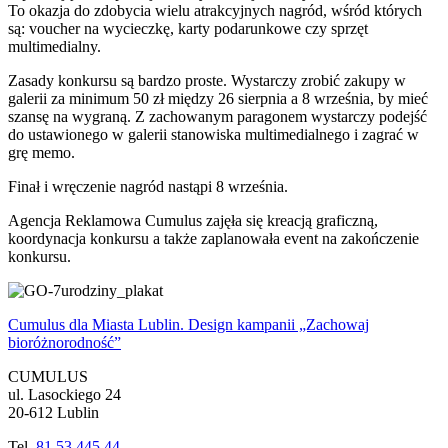
To okazja do zdobycia wielu atrakcyjnych nagród, wśród których
są: voucher na wycieczkę, karty podarunkowe czy sprzęt
multimedialny.
Zasady konkursu są bardzo proste. Wystarczy zrobić zakupy w
galerii za minimum 50 zł między 26 sierpnia a 8 września, by mieć
szansę na wygraną. Z zachowanym paragonem wystarczy podejść
do ustawionego w galerii stanowiska multimedialnego i zagrać w
grę memo.
Finał i wręczenie nagród nastąpi 8 września.
Agencja Reklamowa Cumulus zajęła się kreacją graficzną,
koordynacja konkursu a także zaplanowała event na zakończenie
konkursu.
Cumulus dla Miasta Lublin. Design kampanii „Zachowaj
bioróżnorodność”
CUMULUS
ul. Lasockiego 24
20-612 Lublin
Tel.
81 53 445 44