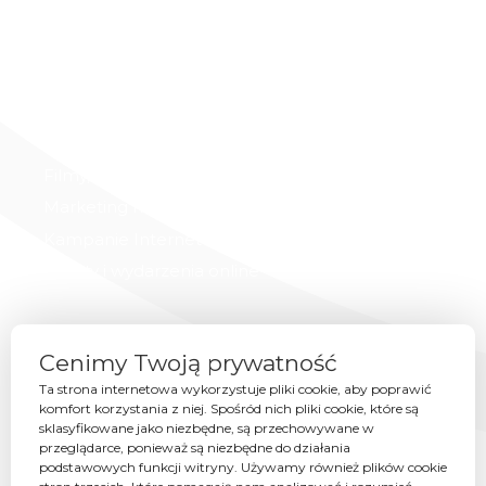
Oferta
Projekty Graficzne
Strony internetowe
Filmy, fotografia i animacje
Marketing multikanałowy
Kampanie Internetowe
Eventy i wydarzenia online
PORTFOLIO
Cenimy Twoją prywatność
Eventy
Ta strona internetowa wykorzystuje pliki cookie, aby poprawić
komfort korzystania z niej. Spośród nich pliki cookie, które są
Identyfikacje wizualne
sklasyfikowane jako niezbędne, są przechowywane w
Opakowania
przeglądarce, ponieważ są niezbędne do działania
podstawowych funkcji witryny. Używamy również plików cookie
Projekty graficzne