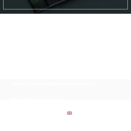
CUMULUS
ul. Lasockiego 24
20-612 Lublin
Tel.
81 53 445 44
Tel.
81 53 444 33
E-mail:
kontakt@agencjacumulus.pl
Podążaj z nami
Polityka prywatności