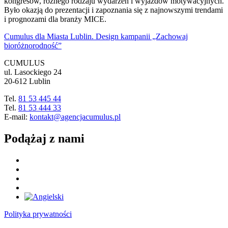
kongresów, różnego rodzaju wydarzeń i wyjazdów motywacyjnych.
Było okazją do prezentacji i zapoznania się z najnowszymi trendami
i prognozami dla branży MICE.
Cumulus dla Miasta Lublin. Design kampanii „Zachowaj
bioróżnorodność”
CUMULUS
ul. Lasockiego 24
20-612 Lublin
Tel.
81 53 445 44
Tel.
81 53 444 33
E-mail:
kontakt@agencjacumulus.pl
Podążaj z nami
Polityka prywatności