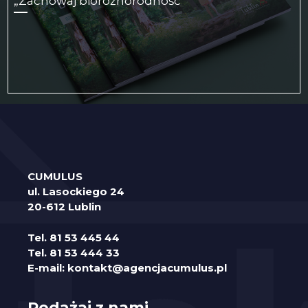
„Zachowaj bioróżnorodność”
CUMULUS
ul. Lasockiego 24
20-612 Lublin
Tel.
81 53 445 44
Tel.
81 53 444 33
E-mail:
kontakt@agencjacumulus.pl
Podążaj z nami