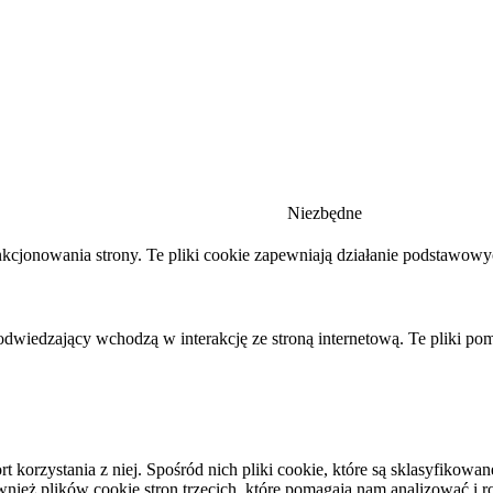
Niezbędne
nkcjonowania strony. Te pliki cookie zapewniają działanie podstawow
 odwiedzający wchodzą w interakcję ze stroną internetową. Te pliki po
rt korzystania z niej. Spośród nich pliki cookie, które są sklasyfiko
eż plików cookie stron trzecich, które pomagają nam analizować i roz