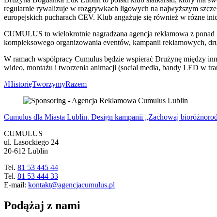
regularnie rywalizuje w rozgrywkach ligowych na najwyższym szczeb
europejskich pucharach CEV. Klub angażuje się również w różne inic
CUMULUS to wielokrotnie nagradzana agencja reklamowa z ponad 25-l
kompleksowego organizowania eventów, kampanii reklamowych, druku
W ramach współpracy Cumulus będzie wspierać Drużynę między innymi
wideo, montażu i tworzenia animacji (social media, bandy LED w tran
#HistorięTworzymyRazem
Cumulus dla Miasta Lublin. Design kampanii „Zachowaj bioróżnoro
CUMULUS
ul. Lasockiego 24
20-612 Lublin
Tel.
81 53 445 44
Tel.
81 53 444 33
E-mail:
kontakt@agencjacumulus.pl
Podążaj z nami