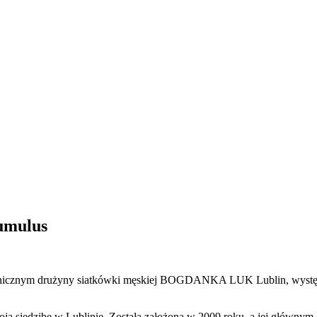
umulus
chnicznym drużyny siatkówki męskiej BOGDANKA LUK Lublin, występu
oją siedzibę w Lublinie. Została założona w 2009 roku, a jej głównym