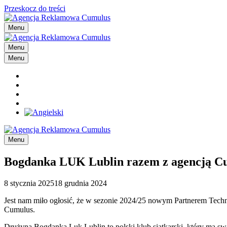
Przeskocz do treści
Menu
Menu
Menu
Menu
Bogdanka LUK Lublin razem z agencją C
8 stycznia 2025
18 grudnia 2024
Jest nam miło ogłosić, że w sezonie 2024/25 nowym Partnerem Te
Cumulus.
Drużyna Bogdanka Luk Lublin to polski klub siatkarski, który ma sw