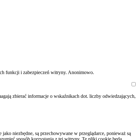
ych funkcji i zabezpieczeń witryny. Anonimowo.
magają zbierać informacje o wskaźnikach dot. liczby odwiedzających,
wane jako niezbędne, są przechowywane w przeglądarce, ponieważ są
umieć sposób korzystania z tej witryny. Te pliki cookie będą