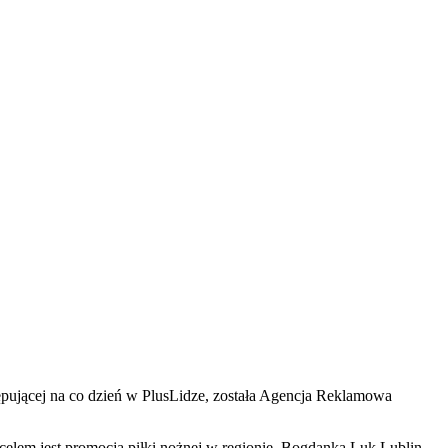
jącej na co dzień w PlusLidze, została Agencja Reklamowa
 celem jest promocja piłki nożnej w regionie. Bogdanka Luk Lublin