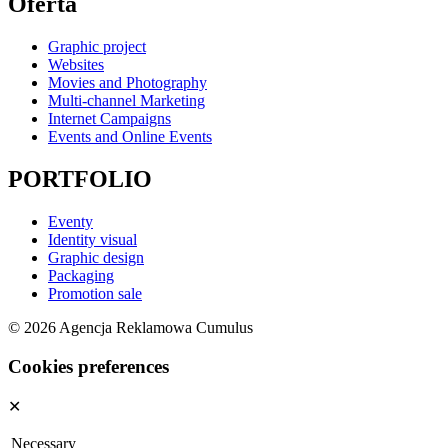
Oferta
Graphic project
Websites
Movies and Photography
Multi-channel Marketing
Internet Campaigns
Events and Online Events
PORTFOLIO
Eventy
Identity visual
Graphic design
Packaging
Promotion sale
© 2026 Agencja Reklamowa Cumulus
Cookies preferences
✕
Necessary