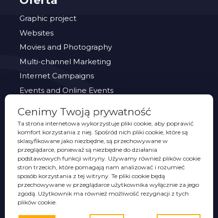
Oferta
Graphic project
Websites
Movies and Photography
Multi-channel Marketing
Internet Campaigns
Events and Online Events
Cenimy Twoją prywatność
PORTFOLIO
Ta strona internetowa wykorzystuje pliki cookie, aby poprawić
komfort korzystania z niej. Spośród nich pliki cookie, które są
Eventy
sklasyfikowane jako niezbędne, są przechowywane w
przeglądarce, ponieważ są niezbędne do działania
Identity visual
podstawowych funkcji witryny. Używamy również plików cookie
stron trzecich, które pomagają nam analizować i rozumieć
Graphic design
sposób korzystania z tej witryny. Te pliki cookie będą
Packaging
przechowywane w przeglądarce użytkownika wyłącznie za jego
zgodą. Użytkownik ma również możliwość rezygnacji z tych
Promotion sale
plików cookie.