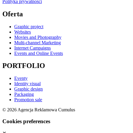
Polityka prywatności
Oferta
Graphic project
Websites
Movies and Photography
Multi-channel Marketing
Internet Campaigns
Events and Online Events
PORTFOLIO
Eventy
Identity visual
Graphic design
Packaging
Promotion sale
© 2026 Agencja Reklamowa Cumulus
Cookies preferences