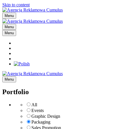
Skip to content
Menu
Menu
Menu
Menu
Portfolio
All
Events
Graphic Design
Packaging
Sales Promotion